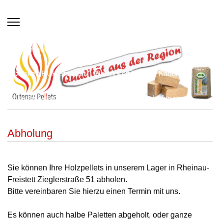
Willkommen
HOLZPELLETS Preise
Holzbrikett RUF Standart
Holzbrikett RUF im Karton
Buchenbrikett rund PREMIUM
Abholung
Lieferung
Unsere Pellets
Unser Lieferant
Links
Abholung
Datenschutzerklärung
Sie können Ihre Holzpellets in unserem Lager in Rheinau-
Freistett Zieglerstraße 51 abholen.
Bitte vereinbaren Sie hierzu einen Termin mit uns.
Es können auch halbe Paletten abgeholt, oder ganze